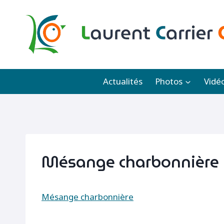
Aller
au
contenu
Actualités
Photos
Vidé
Mésange charbonnière
Mésange charbonnière