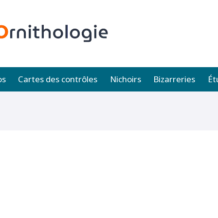
os
Cartes des contrôles
Nichoirs
Bizarreries
Ét