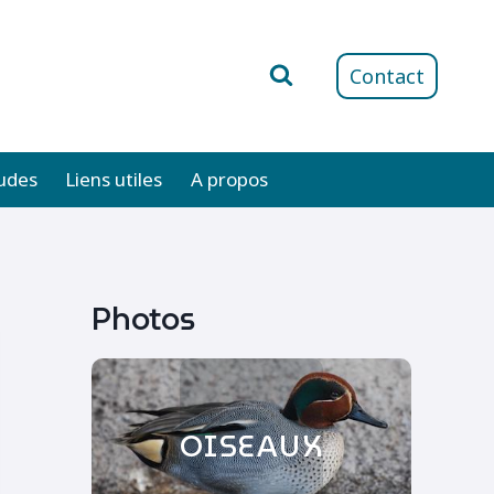
Contact
udes
Liens utiles
A propos
Photos
OISEAUX