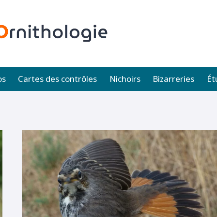
os
Cartes des contrôles
Nichoirs
Bizarreries
Ét