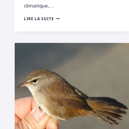
climatique,…
ELANION
LIRE LA SUITE
ET
COUCOU
EN
DRÔME
DES
COLLINES