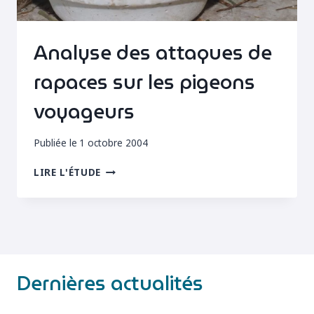
Analyse des attaques de
rapaces sur les pigeons
voyageurs
Publiée le
1 octobre 2004
ANALYSE
LIRE L'ÉTUDE
DES
ATTAQUES
DE
RAPACES
SUR
LES
PIGEONS
Dernières actualités
VOYAGEURS