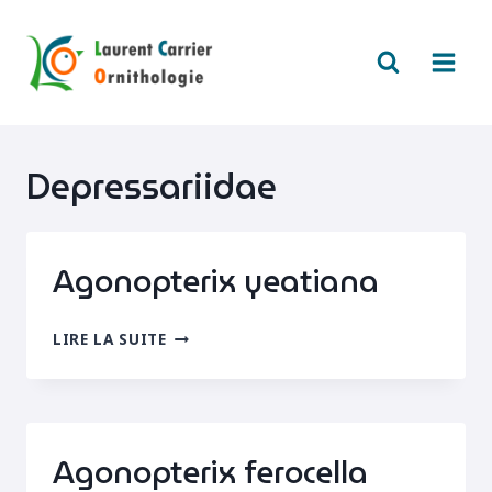
Aller
au
contenu
Depressariidae
Agonopterix yeatiana
AGONOPTERIX
LIRE LA SUITE
YEATIANA
Agonopterix ferocella