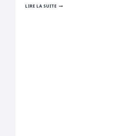
GOMPHE
LIRE LA SUITE
À
PATTES
JAUNES
(GOMPHUS
FLAVIPES)