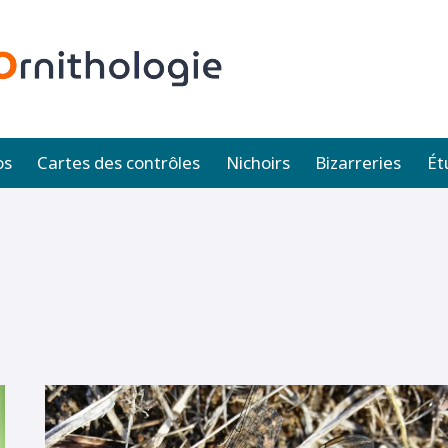
os
Cartes des contrôles
Nichoirs
Bizarreries
Ét