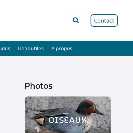
Contact
udes
Liens utiles
A propos
Photos
OISEAUX