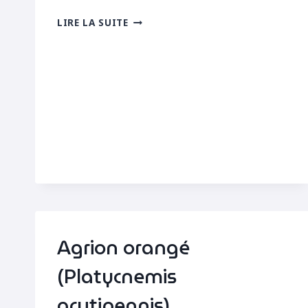
SYMPÉTRUM
LIRE LA SUITE
DU
PIÉMONT
(SYMPETRUM
PEDEMONTANUM)
–
PHOTOS
Agrion orangé
(Platycnemis
acutipennis)