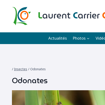
Aller
au
contenu
Actualités
Photos
Vidé
/
Insectes
/
Odonates
Odonates