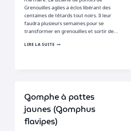
Grenouilles agiles a éclos libérant des
centaines de têtards tout noirs. Il leur
faudra plusieurs semaines pour se
transformer en grenouilles et sortir de…
EMERGENCE
LIRE LA SUITE
DE
PETITES
NYMPHES
À
CORPS
DE
FEU
Gomphe à pattes
jaunes (Gomphus
flavipes)