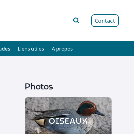
Contact
udes
Liens utiles
A propos
Photos
OISEAUX