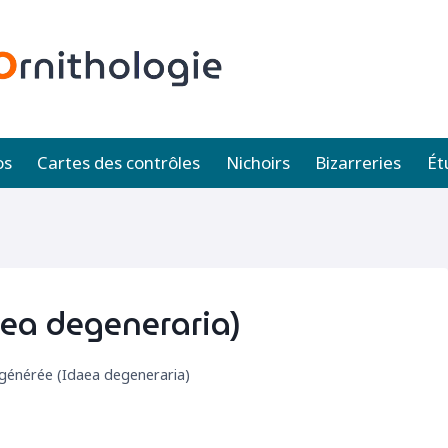
os
Cartes des contrôles
Nichoirs
Bizarreries
Ét
aea degeneraria)
égénérée (Idaea degeneraria)