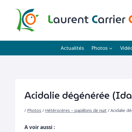
Aller
au
contenu
Actualités
Photos
Vidé
Acidalie dégénérée (Id
/
Photos
/
Hétérocères – papillons de nuit
/
Acidalie d
A voir aussi :