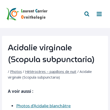
Aller
au
contenu
Acidalie virginale
(Scopula subpunctaria)
/
Photos
/
Hétérocères – papillons de nuit
/
Acidalie
virginale (Scopula subpunctaria)
A voir aussi :
Photos d’Acidalie blanchâtre