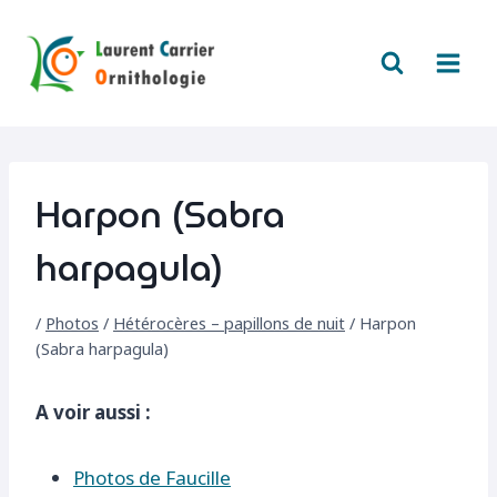
Aller
au
contenu
Harpon (Sabra
harpagula)
/
Photos
/
Hétérocères – papillons de nuit
/
Harpon
(Sabra harpagula)
A voir aussi :
Photos de Faucille