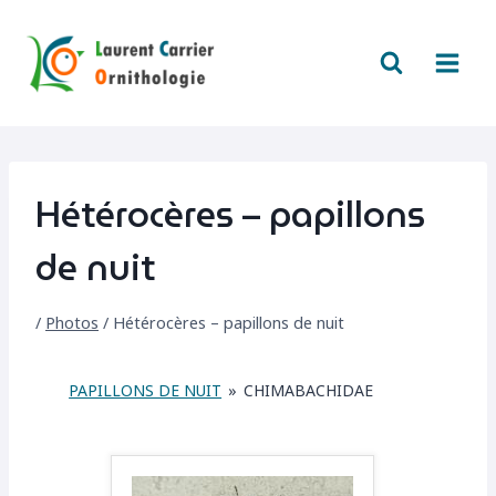
Aller
au
contenu
Hétérocères – papillons
de nuit
/
Photos
/
Hétérocères – papillons de nuit
PAPILLONS DE NUIT
»
CHIMABACHIDAE