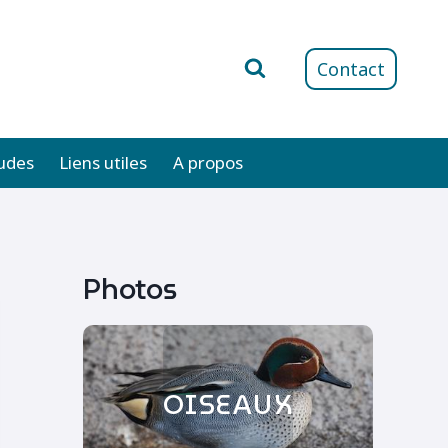
Contact
udes
Liens utiles
A propos
Photos
OISEAUX