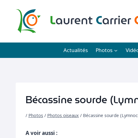
Aller
au
contenu
Actualités
Photos
Vidé
Bécassine sourde (Lym
/
Photos
/
Photos oiseaux
/
Bécassine sourde (Lymnoc
A voir aussi :