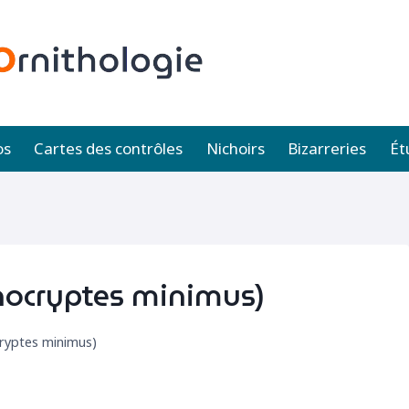
os
Cartes des contrôles
Nichoirs
Bizarreries
Ét
nocryptes minimus)
ryptes minimus)