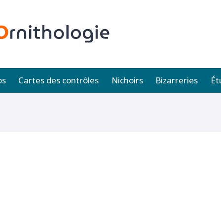
os
Cartes des contrôles
Nichoirs
Bizarreries
Ét