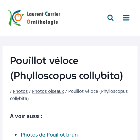
Aller
au
contenu
Pouillot véloce
(Phylloscopus collybita)
/
Photos
/
Photos oiseaux
/
Pouillot véloce (Phylloscopus
collybita)
A voir aussi :
Photos de Pouillot brun