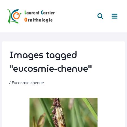
Aller
au
contenu
Images tagged
"eucosmie-chenue"
/
Eucosmie chenue