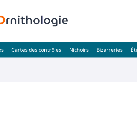
os
Cartes des contrôles
Nichoirs
Bizarreries
Ét