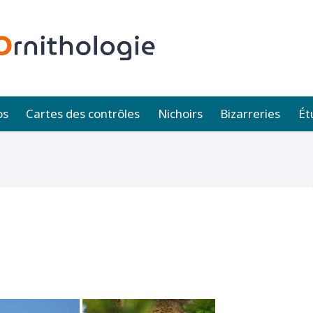
os
Cartes des contrôles
Nichoirs
Bizarreries
Ét