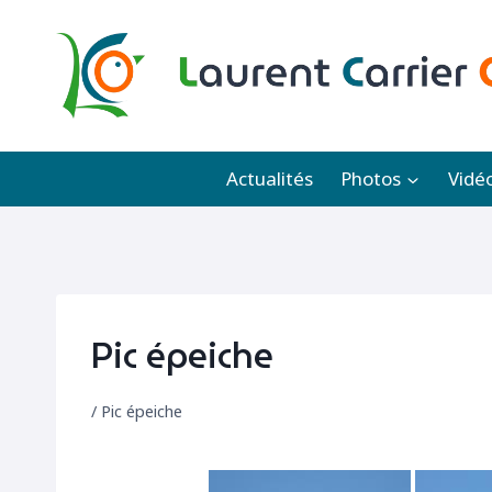
Aller
au
contenu
Actualités
Photos
Vidé
Pic épeiche
/
Pic épeiche