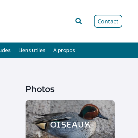
Contact
udes
Liens utiles
A propos
Photos
OISEAUX