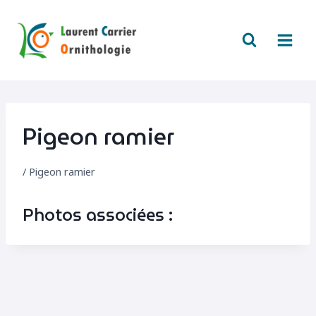
Aller
au
contenu
Pigeon ramier
/
Pigeon ramier
Photos associées :