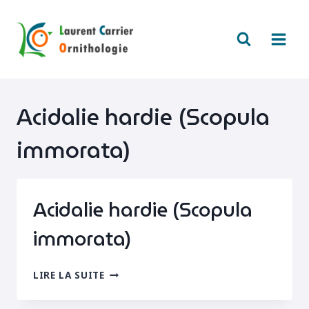
Aller
au
contenu
Acidalie hardie (Scopula
immorata)
Acidalie hardie (Scopula
immorata)
ACIDALIE
LIRE LA SUITE
HARDIE
(SCOPULA