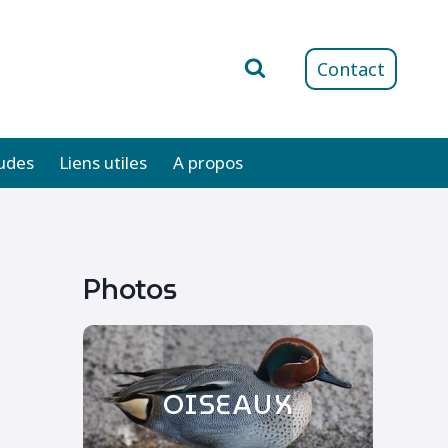
Contact
udes
Liens utiles
A propos
Photos
OISEAUX