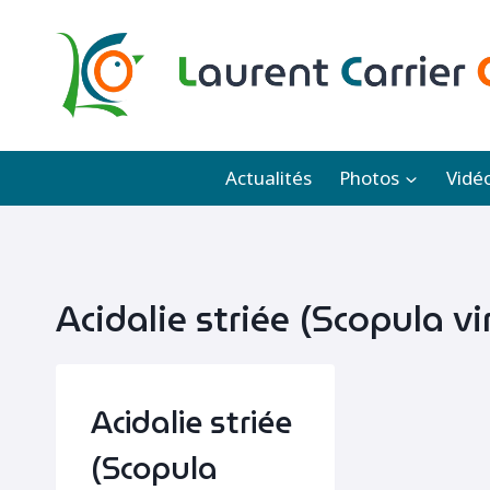
Aller
au
contenu
Actualités
Photos
Vidé
Acidalie striée (Scopula vi
Acidalie striée
(Scopula