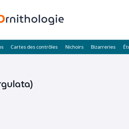
os
Cartes des contrôles
Nichoirs
Bizarreries
Ét
rgulata)