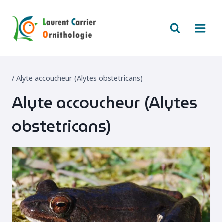
Aller
au
contenu
/
Alyte accoucheur (Alytes obstetricans)
Alyte accoucheur (Alytes
obstetricans)