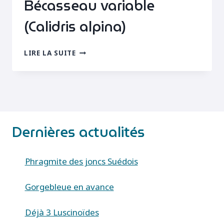
Bécasseau variable
2019
(Calidris alpina)
BÉCASSEAU
LIRE LA SUITE
VARIABLE
(CALIDRIS
ALPINA)
Dernières actualités
Phragmite des joncs Suédois
Gorgebleue en avance
Déjà 3 Luscinoïdes