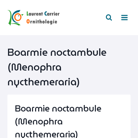
Aller
au
contenu
Boarmie noctambule
(Menophra
nycthemeraria)
Boarmie noctambule
(Menophra
nycthemeraria)