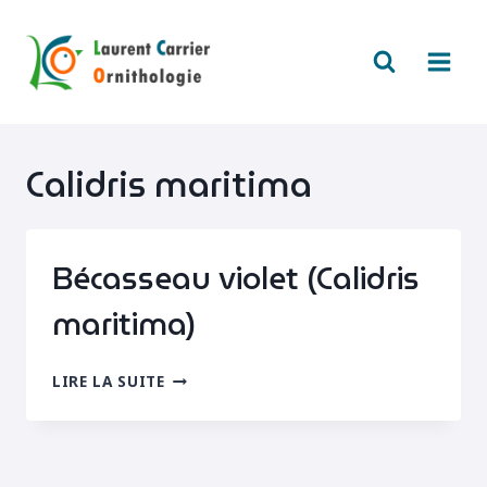
Aller
au
contenu
Calidris maritima
Bécasseau violet (Calidris
maritima)
BÉCASSEAU
LIRE LA SUITE
VIOLET
(CALIDRIS
MARITIMA)