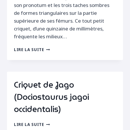
son pronotum et les trois taches sombres
de formes triangulaires sur la partie
supérieure de ses fémurs. Ce tout petit
criquet, d’une quinzaine de millimètres,
fréquente les milieux…
SITE
LIRE LA SUITE
À
CRIQUET
DE
JAGO
(DOCIOSTAURUS
Criquet de Jago
JAGOI
OCCIDENTALIS)
(Dociostaurus jagoi
occidentalis)
CRIQUET
LIRE LA SUITE
DE