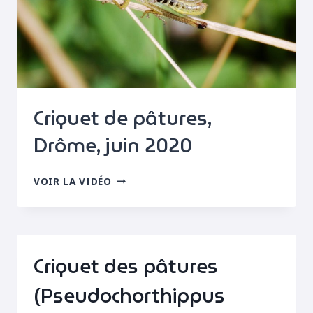
Criquet de pâtures,
Drôme, juin 2020
CRIQUET
VOIR LA VIDÉO
DE
PÂTURES,
DRÔME,
JUIN
2020
Criquet des pâtures
(Pseudochorthippus