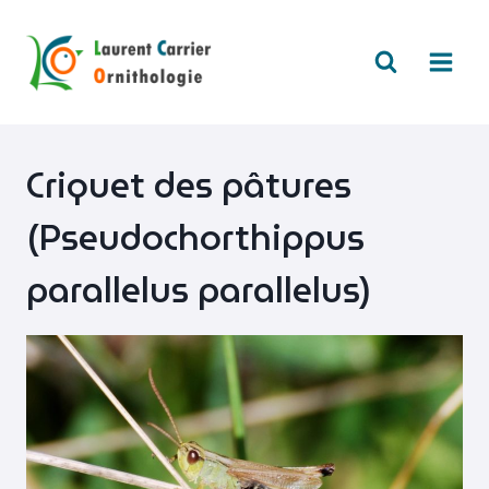
Aller
au
contenu
Criquet des pâtures
(Pseudochorthippus
parallelus parallelus)