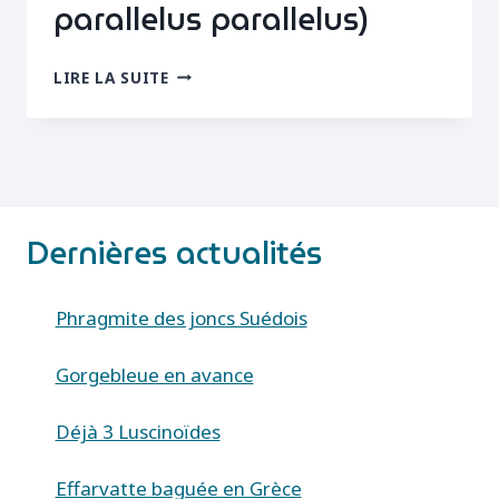
parallelus parallelus)
CRIQUET
LIRE LA SUITE
DES
PÂTURES
(PSEUDOCHORTHIPPUS
PARALLELUS
PARALLELUS)
Dernières actualités
Phragmite des joncs Suédois
Gorgebleue en avance
Déjà 3 Luscinoïdes
Effarvatte baguée en Grèce