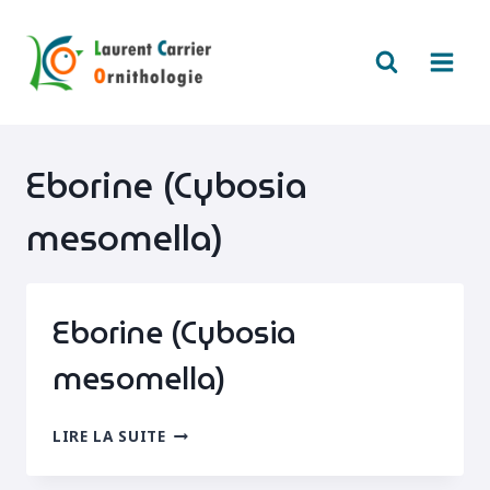
Aller
au
contenu
Eborine (Cybosia
mesomella)
Eborine (Cybosia
mesomella)
EBORINE
LIRE LA SUITE
(CYBOSIA
MESOMELLA)