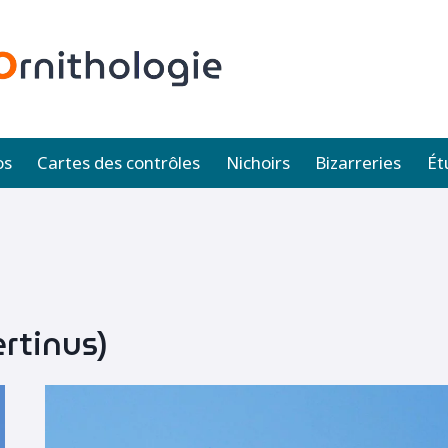
os
Cartes des contrôles
Nichoirs
Bizarreries
Ét
rtinus)