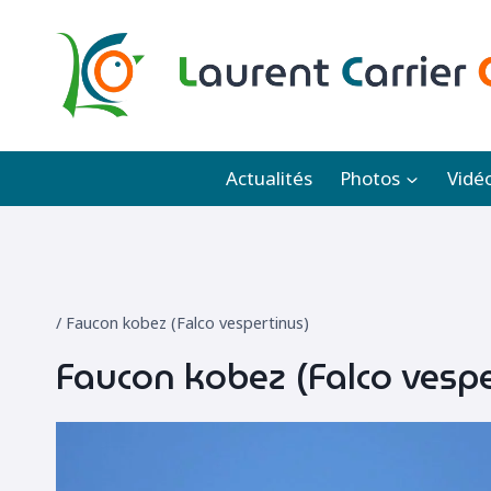
Aller
au
contenu
Actualités
Photos
Vidé
/
Faucon kobez (Falco vespertinus)
Faucon kobez (Falco vespe