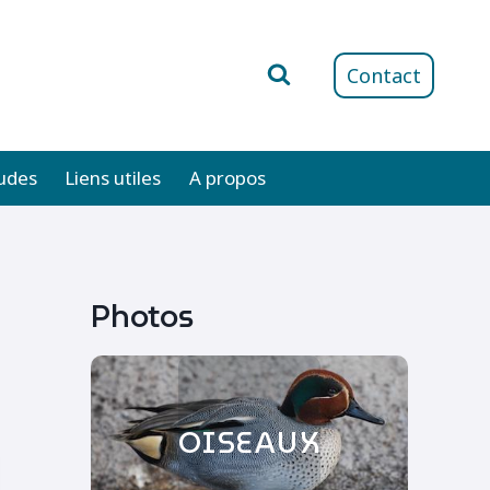
Contact
udes
Liens utiles
A propos
Photos
OISEAUX