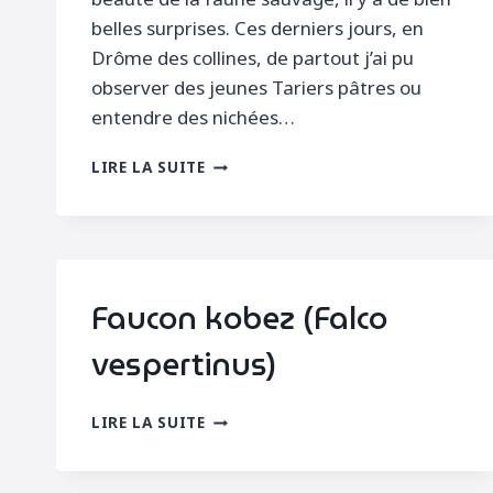
belles surprises. Ces derniers jours, en
Drôme des collines, de partout j’ai pu
observer des jeunes Tariers pâtres ou
entendre des nichées…
FAUCON
LIRE LA SUITE
KOBEZ
EN
HALTE
MIGRATOIRE
Faucon kobez (Falco
vespertinus)
FAUCON
LIRE LA SUITE
KOBEZ
(FALCO
VESPERTINUS)