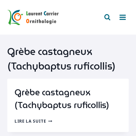
Aller
au
contenu
Grèbe castagneux
(Tachybaptus ruficollis)
Grèbe castagneux
(Tachybaptus ruficollis)
GRÈBE
LIRE LA SUITE
CASTAGNEUX
(TACHYBAPTUS