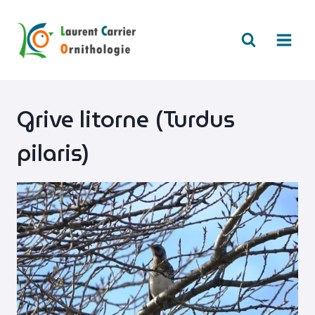
Aller
au
contenu
Grive litorne (Turdus
pilaris)