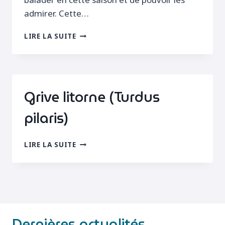
admirer. Cette…
GRISARDS,
LIRE LA SUITE
FUS
ET
ROUSSETTES
Grive litorne (Turdus
pilaris)
GRIVE
LIRE LA SUITE
LITORNE
(TURDUS
PILARIS)
Dernières actualités