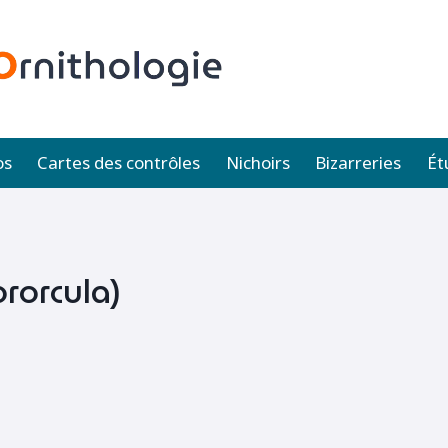
os
Cartes des contrôles
Nichoirs
Bizarreries
Ét
rorcula)