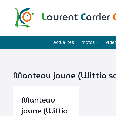
Aller
au
contenu
Actualités
Photos
Vidé
Manteau jaune (Wittia so
Manteau
jaune (Wittia