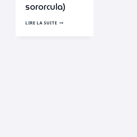
sororcula)
MANTEAU
LIRE LA SUITE
JAUNE
(WITTIA
SORORCULA)