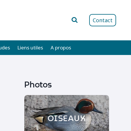
Contact
udes
Liens utiles
A propos
Photos
OISEAUX