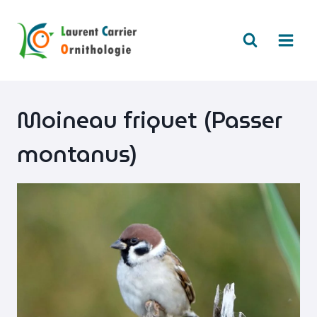
Aller
au
contenu
Moineau friquet (Passer
montanus)