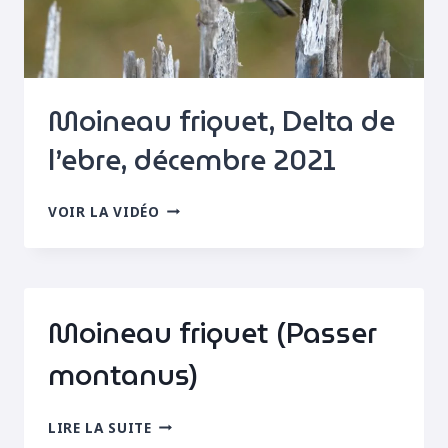
Moineau friquet, Delta de
l’ebre, décembre 2021
MOINEAU
VOIR LA VIDÉO
FRIQUET,
DELTA
DE
L’EBRE,
DÉCEMBRE
Moineau friquet (Passer
2021
montanus)
MOINEAU
LIRE LA SUITE
FRIQUET