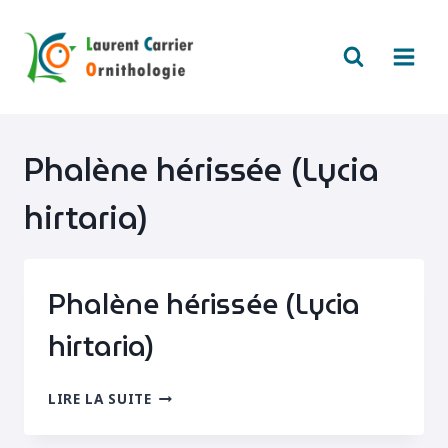
Aller
au
contenu
Phalène hérissée (Lycia
hirtaria)
Phalène hérissée (Lycia
hirtaria)
PHALÈNE
LIRE LA SUITE
HÉRISSÉE
(LYCIA