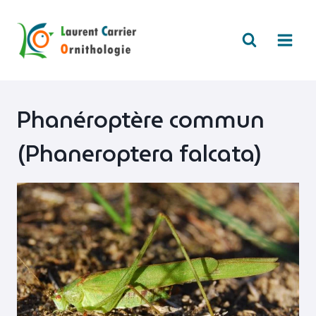
Aller
au
contenu
Phanéroptère commun
(Phaneroptera falcata)