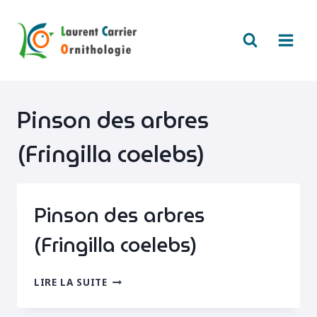
Aller
au
contenu
Pinson des arbres
(Fringilla coelebs)
Pinson des arbres
(Fringilla coelebs)
PINSON
LIRE LA SUITE
DES
ARBRES