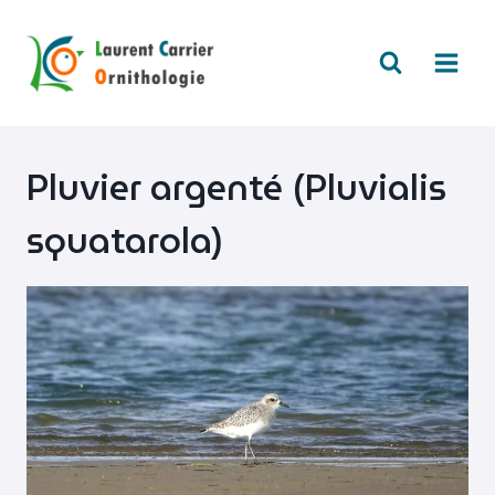
Aller
au
contenu
Pluvier argenté (Pluvialis
squatarola)