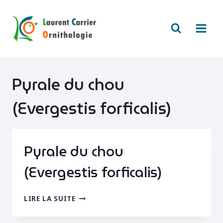
Aller
au
contenu
Pyrale du chou
(Evergestis forficalis)
Pyrale du chou
(Evergestis forficalis)
PYRALE
LIRE LA SUITE
DU
CHOU