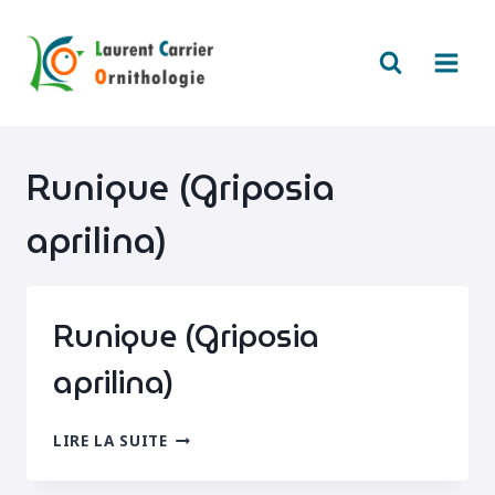
Aller
au
contenu
Runique (Griposia
aprilina)
Runique (Griposia
aprilina)
RUNIQUE
LIRE LA SUITE
(GRIPOSIA
APRILINA)