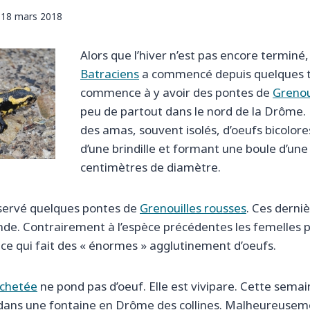
18 mars 2018
Alors que l’hiver n’est pas encore terminé,
Batraciens
a commencé depuis quelques t
commence à y avoir des pontes de
Grenou
peu de partout dans le nord de la Drôme.
des amas, souvent isolés, d’oeufs bicolor
d’une brindille et formant une boule d’une
centimètres de diamètre.
bservé quelques pontes de
Grenouilles rousses
. Ces derni
nde. Contrairement à l’espèce précédentes les femelles
e qui fait des « énormes » agglutinement d’oeufs.
chetée
ne pond pas d’oeuf. Elle est vivipare. Cette semain
 dans une fontaine en Drôme des collines. Malheureuseme