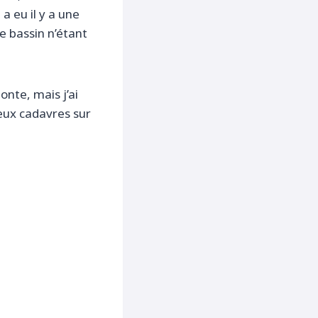
a eu il y a une
e bassin n’étant
onte, mais j’ai
eux cadavres sur