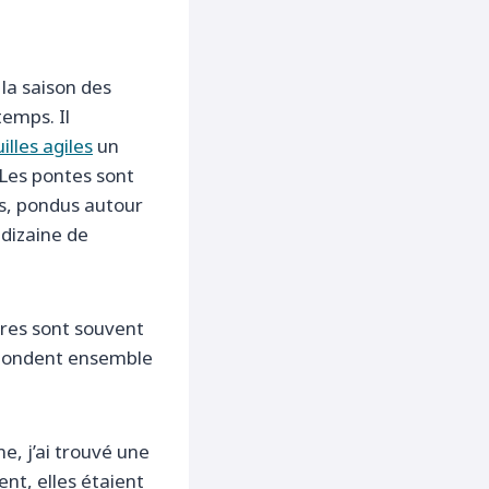
 la saison des
emps. Il
illes agiles
un
 Les pontes sont
es, pondus autour
 dizaine de
ères sont souvent
 pondent ensemble
e, j’ai trouvé une
nt, elles étaient