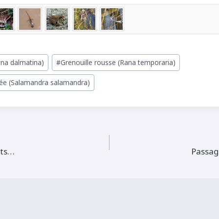
ana dalmatina)
#
Grenouille rousse (Rana temporaria)
ée (Salamandra salamandra)
nts…
Passag