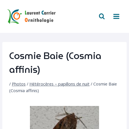
Aller
au
contenu
Cosmie Baie (Cosmia
affinis)
/
Photos
/
Hétérocères – papillons de nuit
/
Cosmie Baie
(Cosmia affinis)