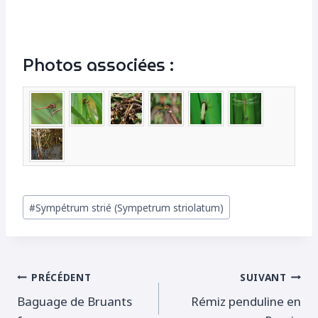
Photos associées :
Étiquettes
#
Sympétrum strié (Sympetrum striolatum)
de
la
publication :
Navigation
PRÉCÉDENT
SUIVANT
Baguage de Bruants
Rémiz penduline en
de