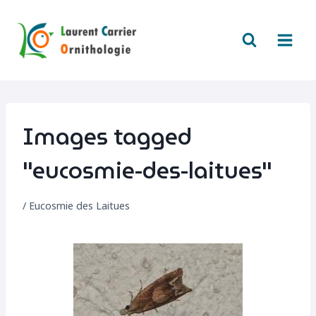
Aller
au
contenu
Images tagged
"eucosmie-des-laitues"
/
Eucosmie des Laitues