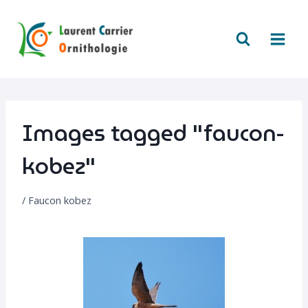
Aller
au
contenu
Images tagged "faucon-
kobez"
/
Faucon kobez