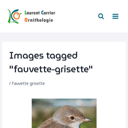
Aller
au
contenu
Images tagged
"fauvette-grisette"
/
Fauvette grisette