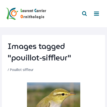
Aller
au
contenu
Images tagged
"pouillot-siffleur"
/
Pouillot siffleur