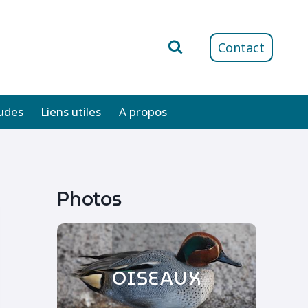
Contact
udes
Liens utiles
A propos
Photos
OISEAUX