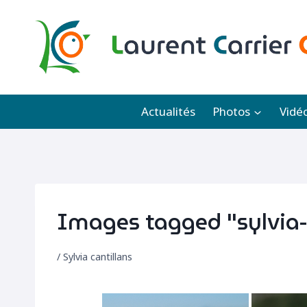
Aller
au
contenu
Actualités
Photos
Vidé
Images tagged "sylvia-
/
Sylvia cantillans