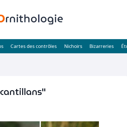
os
Cartes des contrôles
Nichoirs
Bizarreries
Ét
cantillans"