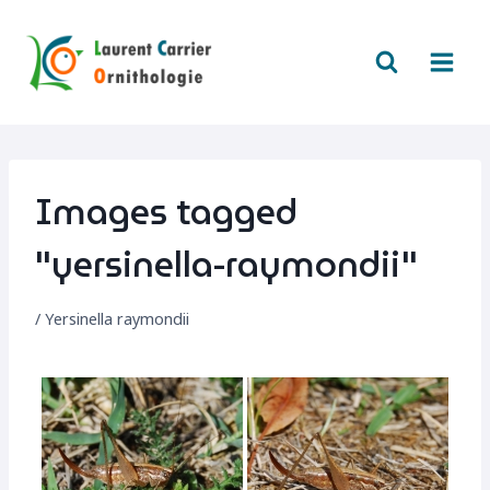
Aller
au
contenu
Images tagged
"yersinella-raymondii"
/
Yersinella raymondii