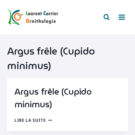
Aller
au
contenu
Argus frêle (Cupido
minimus)
Argus frêle (Cupido
minimus)
ARGUS
LIRE LA SUITE
FRÊLE
(CUPIDO