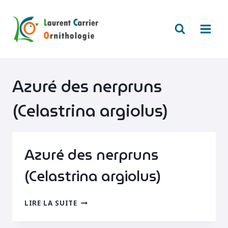
Aller
au
contenu
Azuré des nerpruns
(Celastrina argiolus)
Azuré des nerpruns
(Celastrina argiolus)
AZURÉ
LIRE LA SUITE
DES
NERPRUNS