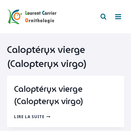
Aller
au
contenu
Caloptéryx vierge
(Calopteryx virgo)
Caloptéryx vierge
(Calopteryx virgo)
CALOPTÉRYX
LIRE LA SUITE
VIERGE
(CALOPTERYX