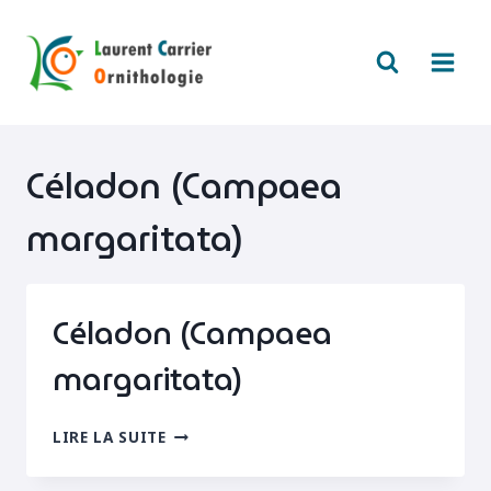
Aller
au
contenu
Céladon (Campaea
margaritata)
Céladon (Campaea
margaritata)
CÉLADON
LIRE LA SUITE
(CAMPAEA
MARGARITATA)