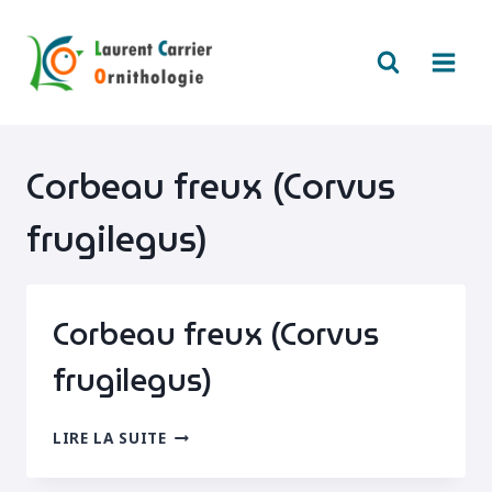
Aller
au
contenu
Corbeau freux (Corvus
frugilegus)
Corbeau freux (Corvus
frugilegus)
CORBEAU
LIRE LA SUITE
FREUX
(CORVUS